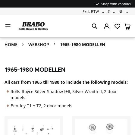
Shop with confidence
BTW
Valuta
Taal
Excl. BTW
€
NL
W
HOME
WEBSHOP
1965-1980 MODELLEN
1965-1980 MODELLEN
All cars from 1965 till 1980 to include the following models:
Rolls-Royce Silver Shadow I+II, Silver Wraith II, 2 door
models
Bentley T1 + T2, 2 door models