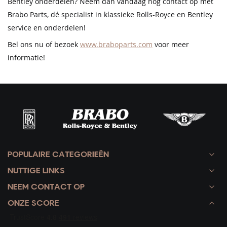
Bentley onderdelen? Neem dan vandaag nog contact op met
Brabo Parts, dé specialist in klassieke Rolls-Royce en Bentley
service en onderdelen!
Bel ons nu of bezoek
www.braboparts.com
voor meer
informatie!
POPULAIRE CATEGORIEËN
NUTTIGE LINKS
NEEM CONTACT OP
ONZE SCORE